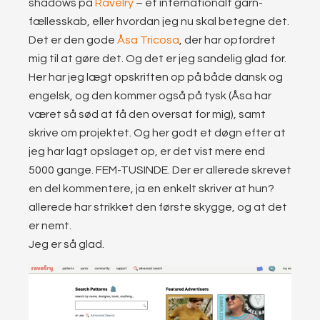
shadows på
Ravelry
– et internationalt garn-
fællesskab, eller hvordan jeg nu skal betegne det.
Det er den gode
Åsa Tricosa
, der har opfordret
mig til at gøre det. Og det er jeg sandelig glad for.
Her har jeg lægt opskriften op på både dansk og
engelsk, og den kommer også på tysk (Åsa har
været så sød at få den oversat for mig), samt
skrive om projektet. Og her godt et døgn efter at
jeg har lagt opslaget op, er det vist mere end
5000 gange. FEM-TUSINDE. Der er allerede skrevet
en del kommentere, ja en enkelt skriver at hun?
allerede har strikket den første skygge, og at det
er nemt.
Jeg er så glad.