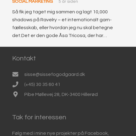
SOCIAL MARKETING
5 år siden
Så fik jeg taget mig sammen og lagt 10,000
shadows på Ravelry – et internationalt garn-
fællesskab, eller hvordan jeg nu skal betegne
det.Det er den gode Åsa Tricosa, der har…
Kontakt
sisse@sissefogodgaard.dk
(+45) 30 35 60 41
Pibe Møllevej 28, DK-3400 Hillerød
Tak for interessen
Følg med i mine nye projekter på Facebook,