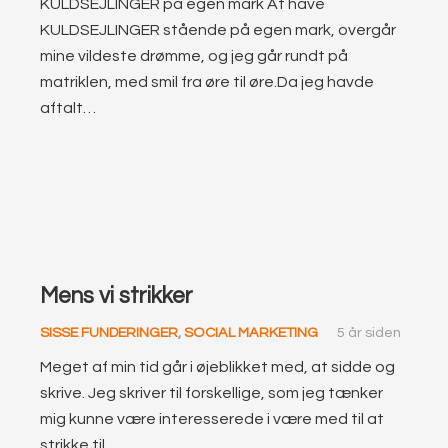
KULDSEJLINGER på egen mark At have
KULDSEJLINGER stående på egen mark, overgår
mine vildeste drømme, og jeg går rundt på
matriklen, med smil fra øre til øre.Da jeg havde
aftalt…
Mens vi strikker
SISSE FUNDERINGER
,
SOCIAL MARKETING
5 år siden
Meget af min tid går i øjeblikket med, at sidde og
skrive. Jeg skriver til forskellige, som jeg tænker
mig kunne være interesserede i være med til at
strikke til…