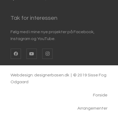
Tak for interessen
Følg med i mine nye projekter på Facebook,
Instagram og YouTube.
Webdesign:
designerbasen.dk |
© 2019 Sisse Fog
Odgaard
Forside
Arrangementer