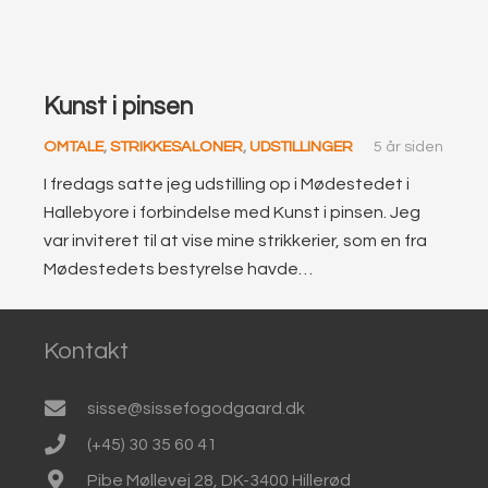
Kunst i pinsen
OMTALE
,
STRIKKESALONER
,
UDSTILLINGER
5 år siden
I fredags satte jeg udstilling op i Mødestedet i
Hallebyore i forbindelse med Kunst i pinsen. Jeg
var inviteret til at vise mine strikkerier, som en fra
Mødestedets bestyrelse havde…
Kontakt
sisse@sissefogodgaard.dk
(+45) 30 35 60 41
Pibe Møllevej 28, DK-3400 Hillerød